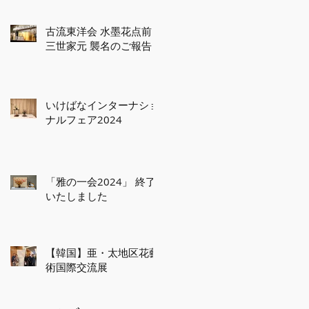
古流東洋会 水墨花点前
三世家元 襲名のご報告
いけばなインターナショ
ナルフェア2024
「雅の一会2024」 終了
いたしました
【韓国】亜・太地区花藝
術国際交流展