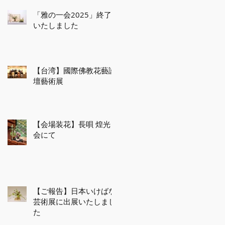
「雅の一会2025」終了
いたしました
【台湾】國際佛教花藝論
壇藝術展
【会場装花】長唄 煌光
会にて
【ご報告】日本いけばな
芸術展に出展いたしまし
た