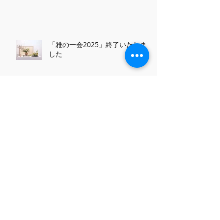
「雅の一会2025」終了いたしま
した
【台湾】國際佛教花藝論壇藝術展
【会場装花】長唄 煌光会にて