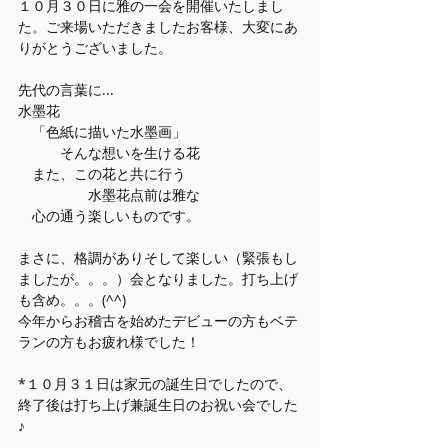
１０月３０日に雅の一会を開催いたしまし
た。ご来場いただきましたお客様、大変にあ
りがとうございました。
先代の言葉に...
水墨花
​　「色紙に描いた水墨画」
　　　そんな想いを生ける花
　また、この花と共に行う
　　　　　水墨花点前は雅な
　心の通う楽しいものです。
まさに、格調がありそして楽しい（緊張もし
ましたが。。。）会となりました。打ち上げ
も含め。。。(^^)
今年からお稽古を始めたデビューの方もベテ
ランの方もお疲れ様でした！
*１０月３１日は家元の誕生日でしたので、
終了後は打ち上げ兼誕生日のお祝い会でした
♪