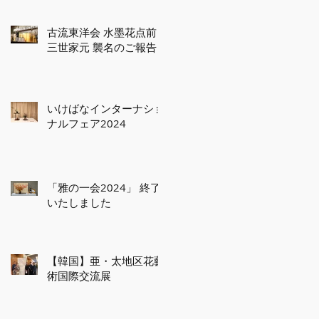
古流東洋会 水墨花点前
三世家元 襲名のご報告
いけばなインターナショ
ナルフェア2024
「雅の一会2024」 終了
いたしました
【韓国】亜・太地区花藝
術国際交流展