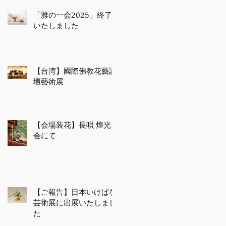
「雅の一会2025」終了
いたしました
【台湾】國際佛教花藝論
壇藝術展
【会場装花】長唄 煌光
会にて
【ご報告】日本いけばな
芸術展に出展いたしまし
た