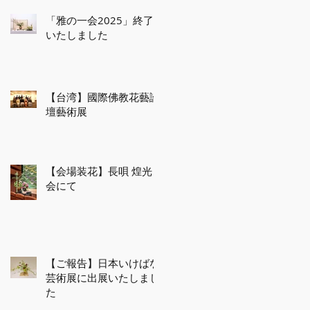
「雅の一会2025」終了
いたしました
【台湾】國際佛教花藝論
壇藝術展
【会場装花】長唄 煌光
会にて
【ご報告】日本いけばな
芸術展に出展いたしまし
た