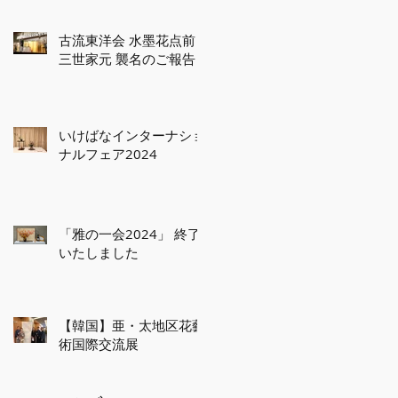
古流東洋会 水墨花点前
三世家元 襲名のご報告
いけばなインターナショ
ナルフェア2024
「雅の一会2024」 終了
いたしました
【韓国】亜・太地区花藝
術国際交流展