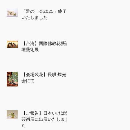
「雅の一会2025」終了
いたしました
【台湾】國際佛教花藝論
壇藝術展
チケ
【会場装花】長唄 煌光
会にて
【ご報告】日本いけばな
芸術展に出展いたしまし
、
た