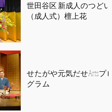
世田谷区 新成人のつどい
（成人式）檀上花
当流家元が令和3年度世田谷区新成人のつどい
（成人式）の檀上花を担当させて頂きました。
新型コロナウイルスの急速な感染拡大傾向がみ
られることを踏まえ、会場での開催は中止とな
りYouTubeによるライブ配信となりました。
2021年1月9日
せたがや元気だせArtsプ
グラム
せたがや元気だせArtsプログラム として 古流
東洋会 水墨花点前 華道パフォーマンス「水墨
点前」 を披露させて頂きました！ 宮本 理峰（