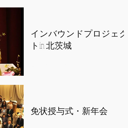
人兼歌人） 宮本 理城（花人兼歌人） 下司 理方
宇（歌人） https://www.youtube.com/watch?
v=PkPy...
2020年2月4日
インバウンドプロジェク
トin 北茨城
北茨城市の北茨城市民ふれあいセンターにて開
催されました「インバウンドプロジェクトin北
城」にて華道パフォーマンスをご披露させてい
ただきました。 生花実演、水墨花点前、そして
大活けをおこない、ステージ一杯に飾らせてい
ただきました。...
2020年1月20日
免状授与式・新年会
１月１９日に、２０２０年度「古流東洋会水墨