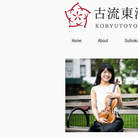
Home
About
Suibok