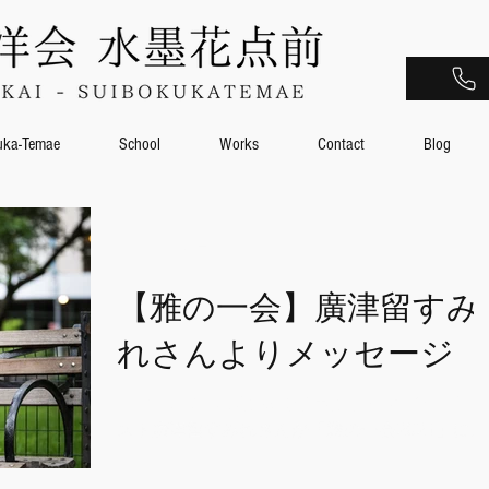
uka-Temae
School
Works
Contact
Blog
2021年10月4日
【雅の一会】廣津留すみ
れさんよりメッセージ
11月13日に特別演奏でご出演予定のバイオリニ
スト廣津留すみれさんが「雅の一会2021」にメ
ッセージを寄せてくれましたので、ご紹介させ
ていただきます！！ ※廣津留すみれさんはトー