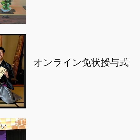
2021年2月8日
オンライン免状授与式
2021年2月7日、古流東洋会水墨花点前「免状
与式」を初のオンラインで開催させて頂きまし
た。昇級者のご紹介、謝辞、家元挨拶、そして
新師範の代表による水墨花点前の披露をおこな
って頂きました。 また、オンラインならではの
取り組みとして、ドイツ支部・上海支部につな
がっていただき...
2021年1月11日