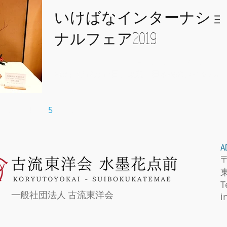
いけばなインターナショ
ナルフェア2019
いけばなインターナショナル フェア2019（I. I.
Fair）が12月17日、東京・日本橋のロイヤルパ
ークホテルで開催されました。 当流からは家元
が「各流派お家元によるいけばな展」に出品
3
4
5
6
7
（代いけ宮本理城 副家元）いたしました。
A
〒
T
一般社団法人 古流東洋会
i