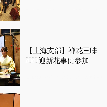
花点前 免状授与式・新年会」が表参道バンブー
にて開催されました。 新師範による水墨花点前
の披露の他、小野華那子さんによるアルパの演
奏、福引大会（豪華賞品多数！）など盛りだく
さんの楽しい会となりました。当日の写真をU
させて頂きます。
2019年12月25日
【上海支部】禅花三味
2020 迎新花事に参加
2019年12月21日、李倩先生主催の【禅花三味
2020 迎新花事】にて水墨花点前をご披露させ
頂きました。李倩先生は王國忠先生が代表をさ
れている「人文花道発展協会」のメンバーで、
昨年の花展「雅の一会」でお知り合いになるこ
とができました。私が上海に移住していたこと
2019年12月19日
もあり、...