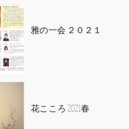
クショーにもご登壇してくださることになりま
した！！ ---...
2021年9月27日
雅の一会 ２０２１
この度、花展・水墨花点前会「雅の一会2021」
を開催する運びとなりました。 詳細につきまし
ては、イベントHP
https://www.koryutoyokai.com/event2021 
ットご購入につきましては、
https://t.livepocket.jp/e/m...
2021年3月14日
花こころ 2021春
会報誌 「花こころ」が発行されました。 是非
ご覧ください。