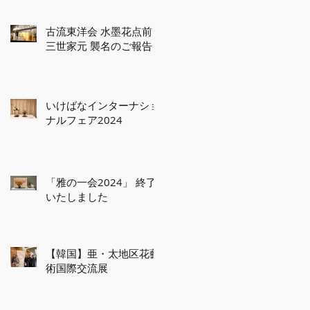
古流東洋会 水墨花点前
三世家元 襲名のご報告
いけばなインターナショ
ナルフェア2024
「雅の一会2024」 終了
いたしました
【韓国】亜・太地区花藝
術国際交流展