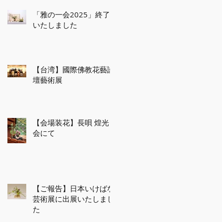
「雅の一会2025」終了
いたしました
【台湾】國際佛教花藝論
壇藝術展
【会場装花】長唄 煌光
会にて
【ご報告】日本いけばな
芸術展に出展いたしまし
た