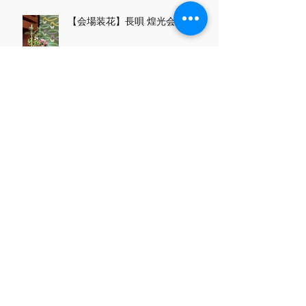
【会場装花】長唄 煌光会にて
【ご報告】日本いけばな芸術展に
出展いたしました
古流東洋会 水墨花点前 三世家元
襲名のご報告
いけばなインターナショナルフェ
ア2024